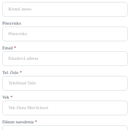
Banská
Bystrica
-
Začiatočníci
Priezvisko
(6-
9)
Email
*
Tel. číslo
*
Vek
*
Dátum narodenia
*