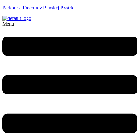
Parkour a Freerun v Banskej Bystrici
Menu