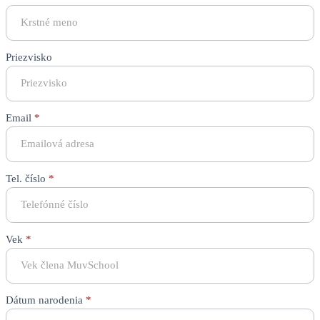
u
Filipa,
Ružová
14
Priezvisko
Email
*
Tel. číslo
*
Vek
*
Dátum narodenia
*