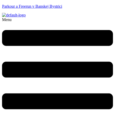
Parkour a Freerun v Banskej Bystrici
Menu